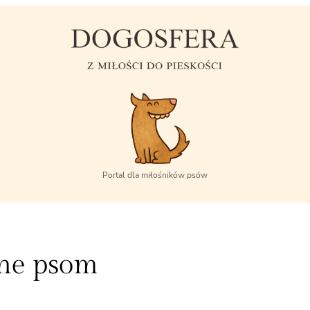
Portal dla miłośników psów
zne psom