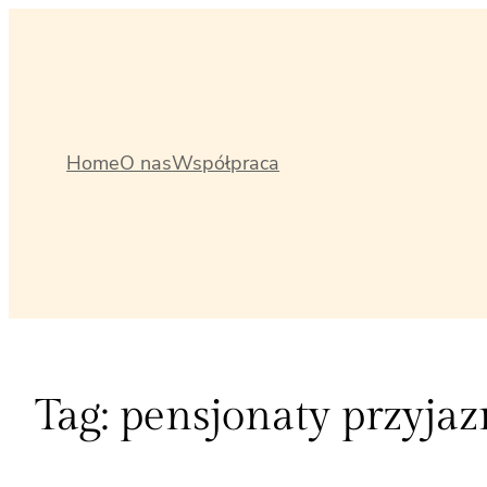
Przejdź
do
treści
Home
O nas
Współpraca
Tag:
pensjonaty przyja