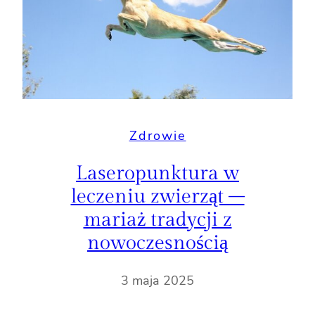
Zdrowie
Laseropunktura w
leczeniu zwierząt –
mariaż tradycji z
nowoczesnością
3 maja 2025