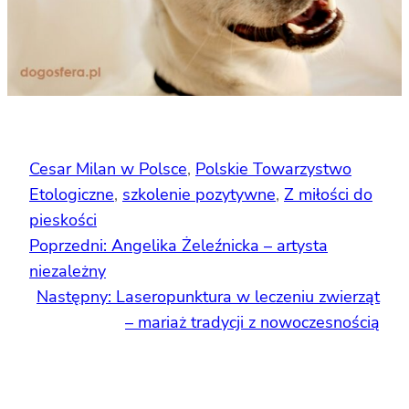
Cesar Milan w Polsce
, 
Polskie Towarzystwo
Etologiczne
, 
szkolenie pozytywne
, 
Z miłości do
pieskości
Poprzedni:
Angelika Żeleźnicka – artysta
niezależny
Następny:
Laseropunktura w leczeniu zwierząt
– mariaż tradycji z nowoczesnością