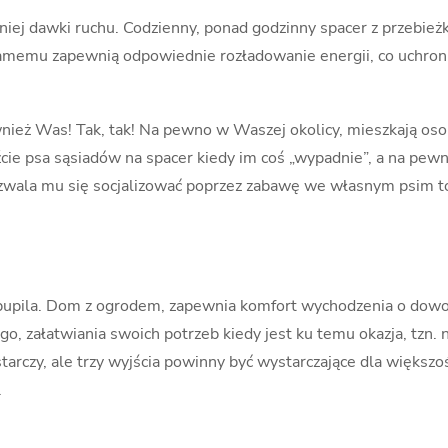
niej dawki ruchu. Codzienny, ponad godzinny spacer z przebież
mu samemu zapewnią odpowiednie rozładowanie energii, co uch
wnież Was! Tak, tak! Na pewno w Waszej okolicy, mieszkają osoby
 psa sąsiadów na spacer kiedy im coś „wypadnie”, a na pewno
pozwala mu się socjalizować poprzez zabawę we własnym psim 
o pupila. Dom z ogrodem, zapewnia komfort wychodzenia o dow
, załatwiania swoich potrzeb kiedy jest ku temu okazja, tzn.
starczy, ale trzy wyjścia powinny być wystarczające dla więks
.