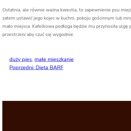
Ostatnia, ale równie ważna kwestia, to zapewnienie psu miejs
zatem ustawić jego kojec w kuchni, pokoju gościnnym lub i
mało miejsca. Kafelkowa podłoga będzie mu przynosiła ulgę p
przestrzeni aby czuć się wygodnie.
duży pies
, 
małe mieszkanie
Poprzedni:
Dieta BARF