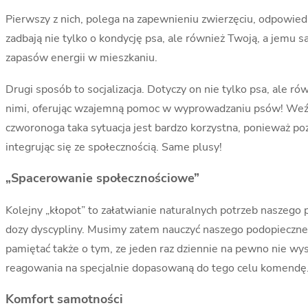
Pierwszy z nich, polega na zapewnieniu zwierzęciu, odpowied
zadbają nie tylko o kondycję psa, ale również Twoją, a je
zapasów energii w mieszkaniu.
Drugi sposób to socjalizacja. Dotyczy on nie tylko psa, ale ró
nimi, oferując wzajemną pomoc w wyprowadzaniu psów! Weźcie
czworonoga taka sytuacja jest bardzo korzystna, ponieważ 
integrując się ze społecznością. Same plusy!
„Spacerowanie społecznościowe”
Kolejny „kłopot” to załatwianie naturalnych potrzeb naszeg
dozy dyscypliny. Musimy zatem nauczyć naszego podopiecznego
pamiętać także o tym, ze jeden raz dziennie na pewno nie wy
reagowania na specjalnie dopasowaną do tego celu komendę
Komfort samotności