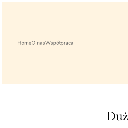
Przejdź
do
treści
Home
O nas
Współpraca
Duż