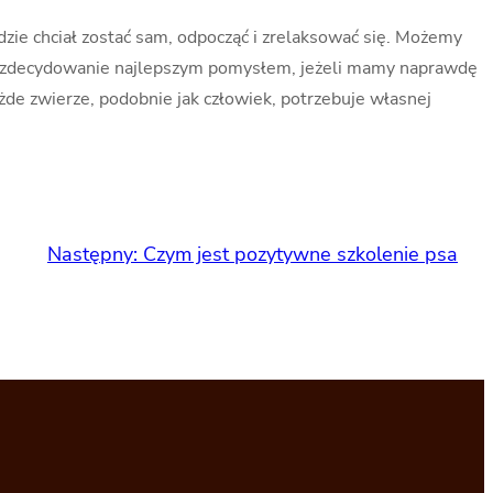
dzie chciał zostać sam, odpocząć i zrelaksować się. Możemy
ię zdecydowanie najlepszym pomysłem, jeżeli mamy naprawdę
de zwierze, podobnie jak człowiek, potrzebuje własnej
Następny:
Czym jest pozytywne szkolenie psa