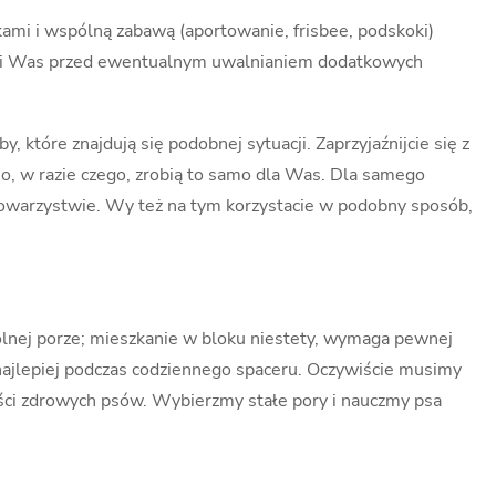
kami i wspólną zabawą (aportowanie, frisbee, podskoki)
roni Was przed ewentualnym uwalnianiem dodatkowych
, które znajdują się podobnej sytuacji. Zaprzyjaźnijcie się z
, w razie czego, zrobią to samo dla Was. Dla samego
towarzystwie. Wy też na tym korzystacie w podobny sposób,
olnej porze; mieszkanie w bloku niestety, wymaga pewnej
 najlepiej podczas codziennego spaceru. Oczywiście musimy
zości zdrowych psów. Wybierzmy stałe pory i nauczmy psa