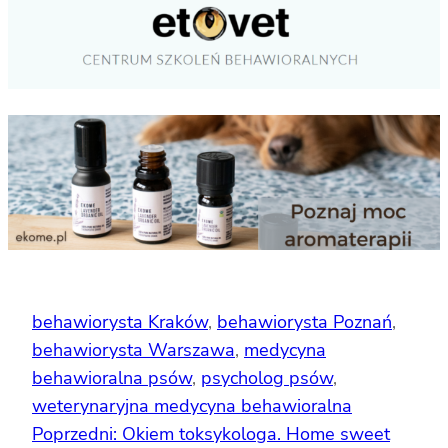
behawiorysta Kraków
, 
behawiorysta Poznań
, 
behawiorysta Warszawa
, 
medycyna
behawioralna psów
, 
psycholog psów
, 
weterynaryjna medycyna behawioralna
Poprzedni:
Okiem toksykologa. Home sweet