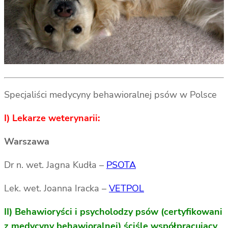
Specjaliści medycyny behawioralnej psów w Polsce
I) Lekarze weterynarii:
Warszawa
Dr n. wet. Jagna Kudła –
PSOTA
Lek. wet. Joanna Iracka –
VETPOL
II) Behawioryści i psycholodzy psów (certyfikowani
z medycyny behawioralnej) ściśle współpracujący