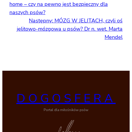
home – czy na pewno jest bezpieczny dla
naszych psów?
Następny:
MÓZG W JELITACH, czyli oś
jelitowo-mózgowa u psów? Dr n. wet. Marta
Mendel
DOGOSFERA
Portal dla miłośników psów