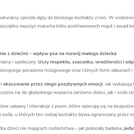
naturalny sposób dąży do bliskiego kontaktu z nim. W codzien
m początku nauczyć malucha kilku podstawowych reguł i zasad k
inie z dziećmi – wpływ psa na rozwój małego dziecka
alny i społeczny.
Uczy respektu, szacunku, wrażliwości i odp
dziecięcego porażenia mózgowego oraz różnych form zaburzeń i 
em
okazywanie przez niego pozytywnych emocji
. Jak wykazują
yczynia się do głębokiego wsparcia zarówno dzieci, jak i osób 
ne zabawy i interakcje z psem, które opierają się na bezpośr
i osób, u których ten rodzaj kontaktu bywa ograniczany przez 
dla dzieci nie mających rodzeństwa – jak pokazały badania,
jedy