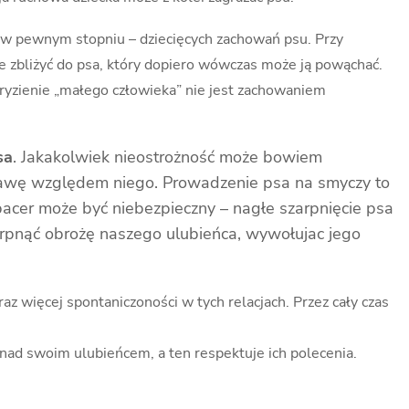
 – w pewnym stopniu – dziecięcych zachowań psu. Przy
nie zbliżyć do psa, który dopiero wówczas może ją powąchać.
gryzienie „małego człowieka” nie jest zachowaniem
sa
. Jakakolwiek nieostrożność może bowiem
stawę względem niego. Prowadzenie psa na smyczy to
pacer może być niebezpieczny – nagłe szarpnięcie psa
arpnąć obrożę naszego ulubieńca, wywołujac jego
 więcej spontaniczoności w tych relacjach. Przez cały czas
 nad swoim ulubieńcem, a ten respektuje ich polecenia.