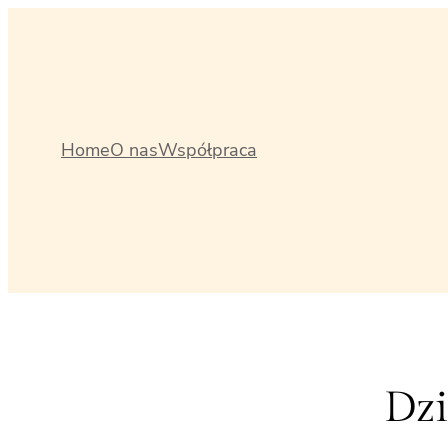
Przejdź
do
treści
Home
O nas
Współpraca
Dzi