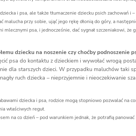
dziecka i psa, ale także tłumaczenie dziecku psich zachowań i
ać malucha przy sobie, ująć jego rękę dłonią do góry, a następ
i mlecznymi psa, i jednocześnie, dać sygnał szczeniakowi, że 
łemu dziecku na noszenie czy choćby podnoszenie p
hęcić psa do kontaktu z dzieckiem i wywołać wrogą po
nie dla starszych dzieci. W przypadku maluchów taki s
agły ruch dziecka – nieprzyjemnie i nieoczekiwanie sz
wami dziecka i psa, rodzice mogą stopniowo pozwalać na coraz
nia właściwych reguł.
 psem na co dzień – pod warunkiem jednak, że potrafią panować