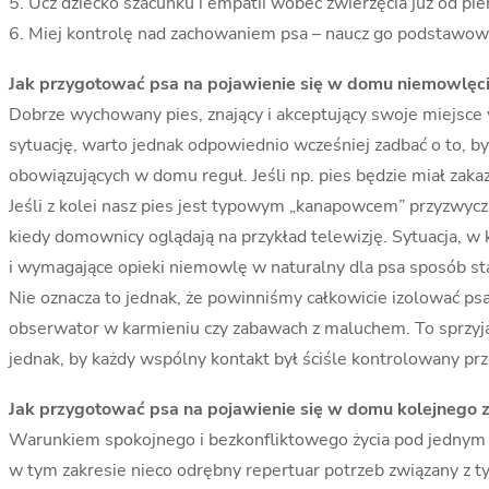
5. Ucz dziecko szacunku i empatii wobec zwierzęcia już od p
6. Miej kontrolę nad zachowaniem psa – naucz go podstawow
Jak przygotować psa na pojawienie się w domu niemowlęc
Dobrze wychowany pies, znający i akceptujący swoje miejsce
sytuację, warto jednak odpowiednio wcześniej zadbać o to, by
obowiązujących w domu reguł. Jeśli np. pies będzie miał za
Jeśli z kolei nasz pies jest typowym „kanapowcem” przyzwycz
kiedy domownicy oglądają na przykład telewizję. Sytuacja, w
i wymagające opieki niemowlę w naturalny dla psa sposób stan
Nie oznacza to jednak, że powinniśmy całkowicie izolować ps
obserwator w karmieniu czy zabawach z maluchem. To sprzyja 
jednak, by każdy wspólny kontakt był ściśle kontrolowany prz
Jak przygotować psa na pojawienie się w domu kolejnego 
Warunkiem spokojnego i bezkonfliktowego życia pod jednym 
w tym zakresie nieco odrębny repertuar potrzeb związany z