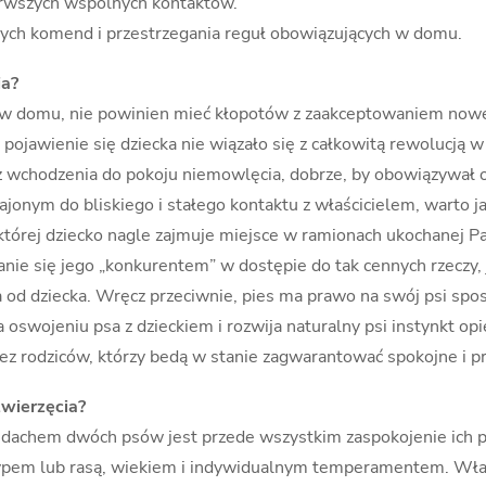
ierwszych wspólnych kontaktów.
ych komend i przestrzegania reguł obowiązujących w domu.
ia?
 w domu, nie powinien mieć kłopotów z zaakceptowaniem nowego
 pojawienie się dziecka nie wiązało się z całkowitą rewolucją
kaz wchodzenia do pokoju niemowlęcia, dobrze, by obowiązywał
ajonym do bliskiego i stałego kontaktu z właścicielem, warto 
 której dziecko nagle zajmuje miejsce w ramionach ukochanej 
ie się jego „konkurentem” w dostępie do tak cennych rzeczy, j
a od dziecka. Wręcz przeciwnie, pies ma prawo na swój psi spos
oswojeniu psa z dzieckiem i rozwija naturalny psi instynkt op
ez rodziców, którzy bedą w stanie zagwarantować spokojne i pr
zwierzęcia?
dachem dwóch psów jest przede wszystkim zaspokojenie ich p
 typem lub rasą, wiekiem i indywidualnym temperamentem. Wła