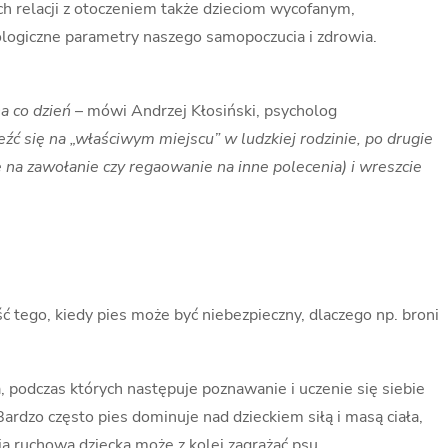
ch relacji z otoczeniem także dzieciom wycofanym,
jologiczne parametry naszego samopoczucia i zdrowia.
a co dzień
– mówi Andrzej Kłosiński, psycholog
źć się na „właściwym miejscu” w ludzkiej rodzinie, po drugie
na zawołanie czy regaowanie na inne polecenia) i wreszcie
tego, kiedy pies może być niebezpieczny, dlaczego np. broni
 podczas których następuje poznawanie i uczenie się siebie
 Bardzo często pies dominuje nad dzieckiem siłą i masą ciała,
a ruchowa dziecka może z kolei zagrażać psu.