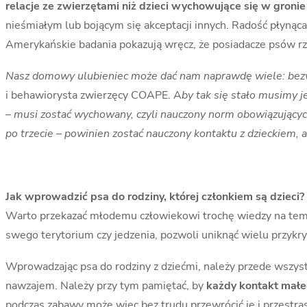
relacje ze zwierzętami niż dzieci wychowujące się w gronie 
nieśmiałym lub bojącym się akceptacji innych. Radość płynąca
Amerykańskie badania pokazują wręcz, że posiadacze psów rza
Nasz domowy ulubieniec może dać nam naprawdę wiele: bezwa
i behawiorysta zwierzęcy COAPE. A
by tak się stało musimy j
– musi zostać wychowany, czyli nauczony norm obowiązującyc
po trzecie – powinien zostać nauczony kontaktu z dzieckiem, 
Jak wprowadzić psa do rodziny, której członkiem są dzieci?
Warto przekazać młodemu człowiekowi trochę wiedzy na temat
swego terytorium czy jedzenia, pozwoli uniknąć wielu przykr
Wprowadzając psa do rodziny z dziećmi, należy przede wszyst
nawzajem. Należy przy tym pamiętać, by
każdy kontakt małe
podczas zabawy może więc bez trudu przewrócić je i przestr