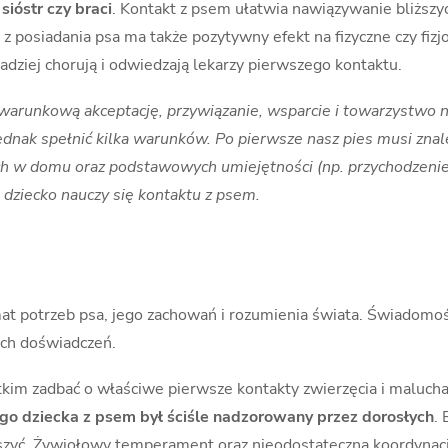
sióstr czy braci
. Kontakt z psem ułatwia nawiązywanie bliższy
 z posiadania psa ma także pozytywny efekt na fizyczne czy fiz
dziej chorują i odwiedzają lekarzy pierwszego kontaktu.
runkową akceptację, przywiązanie, wsparcie i towarzystwo n
ednak spełnić kilka warunków. Po pierwsze nasz pies musi znale
h w domu oraz podstawowych umiejętności (np. przychodzenie 
a dziecko nauczy się kontaktu z psem.
 potrzeb psa, jego zachowań i rozumienia świata. Świadomość 
ych doświadczeń.
kim zadbać o właściwe pierwsze kontakty zwierzęcia i malucha,
go dziecka z psem był ściśle nadzorowany przez dorosłych
.
aszyć. Żywiołowy temperament oraz nieodostateczna koordynacj