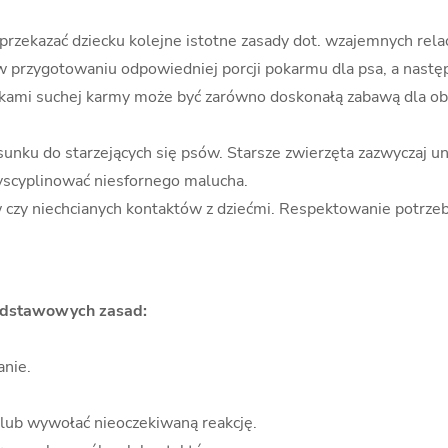
 przekazać dziecku kolejne istotne zasady dot. wzajemnych rela
 w przygotowaniu odpowiedniej porcji pokarmu dla psa, a nast
anulkami suchej karmy może być zarówno doskonałą zabawą dla o
nku do starzejących się psów. Starsze zwierzęta zazwyczaj uni
zdyscyplinować niesfornego malucha.
czy niechcianych kontaktów z dziećmi. Respektowanie potrzeb
podstawowych zasad:
anie.
 lub wywołać nieoczekiwaną reakcję.