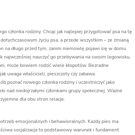
 członka rodziny. Chcąc jak najlepiej przygotować psa na tę
 w dotychczasowym życiu psa, a przede wszystkim – ze zmianą
 on na długo przed tym, zanim niemowlę pojawi się w domu.
jak najwcześniej nauczyć go przebywania na swoim legowisku,
Pani, może bowiem rodzić wiele kłopotów. Bezradne
ak uwaga właścicieli, pieszczoty czy zabawa.
ób poznać nowego członka rodziny i uczestniczyć jako
ieki nad niedojrzałymi członkami grupy społecznej. Ważne
zyjemne dla obu stron relacje.
otrzeb emocjonalnych i behawioralnych. Każdy pies ma
ściwa socjalizacja to podstawowy warunek i fundament