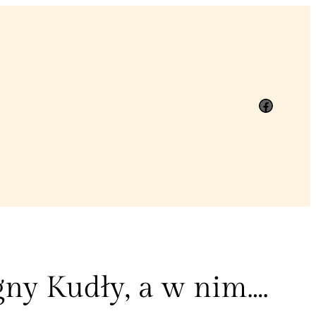
Facebook
agny Kudły, a w nim….