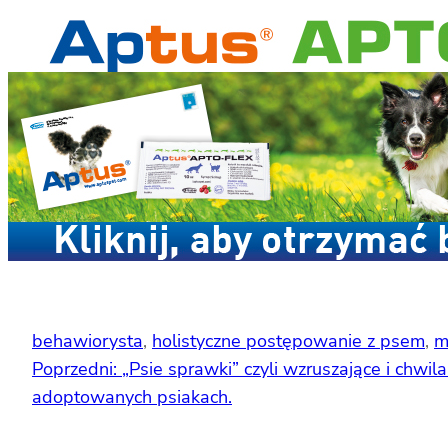
behawiorysta
, 
holistyczne postępowanie z psem
, 
m
Poprzedni:
„Psie sprawki” czyli wzruszające i chwil
adoptowanych psiakach.