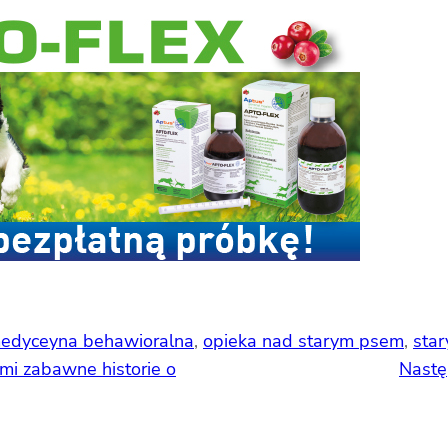
edyceyna behawioralna
, 
opieka nad starym psem
, 
star
ami zabawne historie o
Nastę