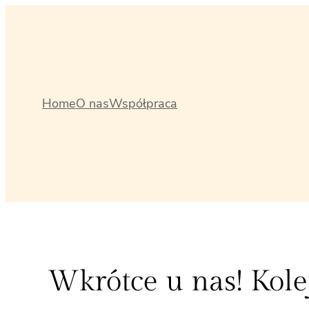
Przejdź
do
treści
Home
O nas
Współpraca
Wkrótce u nas! Kolej