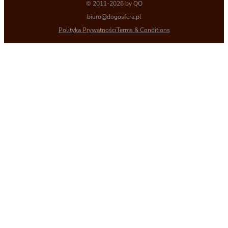
© 2011-2026 by QO
biuro@dogosfera.pl
Polityka Prywatności
Terms & Conditions