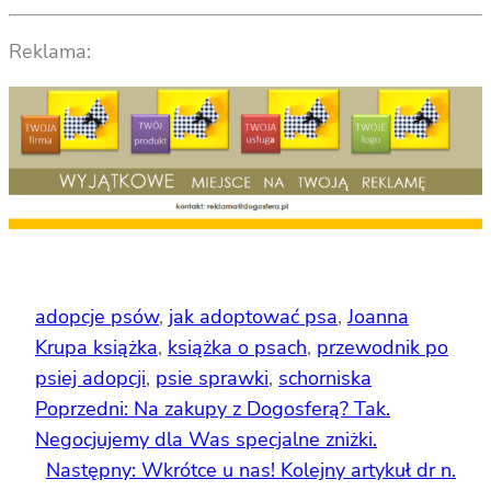
Reklama:
adopcje psów
, 
jak adoptować psa
, 
Joanna
Krupa książka
, 
książka o psach
, 
przewodnik po
psiej adopcji
, 
psie sprawki
, 
schorniska
Poprzedni:
Na zakupy z Dogosferą? Tak.
Negocjujemy dla Was specjalne zniżki.
Następny:
Wkrótce u nas! Kolejny artykuł dr n.