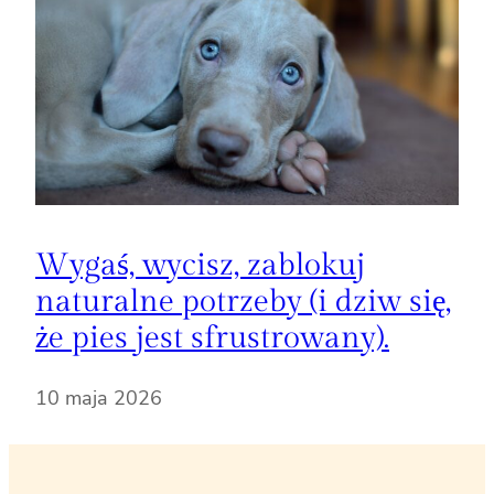
Wygaś, wycisz, zablokuj
naturalne potrzeby (i dziw się,
że pies jest sfrustrowany).
10 maja 2026