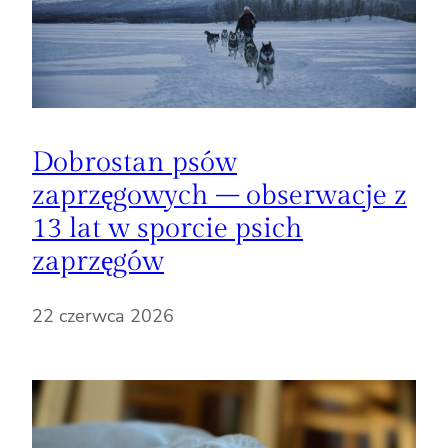
Dobrostan psów
zaprzęgowych – obserwacje z
13 lat w sporcie psich
zaprzęgów
22 czerwca 2026