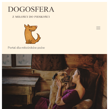
Przejdź
do
treści
Portal dla miłośników psów