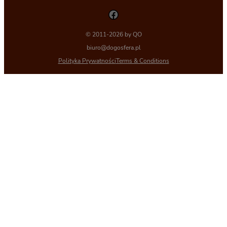
Facebook
© 2011-2026 by QO
biuro@dogosfera.pl
Polityka Prywatności
Terms & Conditions