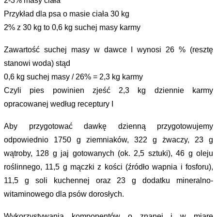
2-3% masy ciała
Przykład dla psa o masie ciała 30 kg
2% z 30 kg to 0,6 kg suchej masy karmy
Zawartość suchej masy w dawce I wynosi 26 % (resztę
stanowi woda) stąd
0,6 kg suchej masy / 26% = 2,3 kg karmy
Czyli pies powinien zjeść 2,3 kg dziennie karmy
opracowanej według receptury I
Aby przygotować dawkę dzienną przygotowujemy
odpowiednio 1750 g ziemniaków, 322 g żwaczy, 23 g
wątroby, 128 g jaj gotowanych (ok. 2,5 sztuki), 46 g oleju
roślinnego, 11,5 g mączki z kości (źródło wapnia i fosforu),
11,5 g soli kuchennej oraz 23 g dodatku mineralno-
witaminowego dla psów dorosłych.
Wykorzystywania komponentów o znanej i w miarę