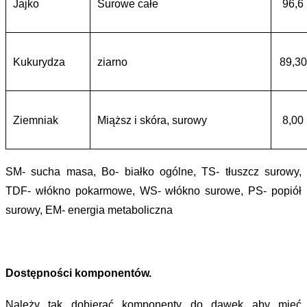
Jajko
Surowe całe
96,6
Kukurydza
ziarno
89,30
Ziemniak
Miąższ i skóra, surowy
8,00
SM- sucha masa, Bo- białko ogólne, TS- tłuszcz surowy,
TDF- włókno pokarmowe, WS- włókno surowe, PS- popiół
surowy, EM- energia metaboliczna
Dostępności komponentów.
Należy tak dobierać komponenty do dawek aby mieć