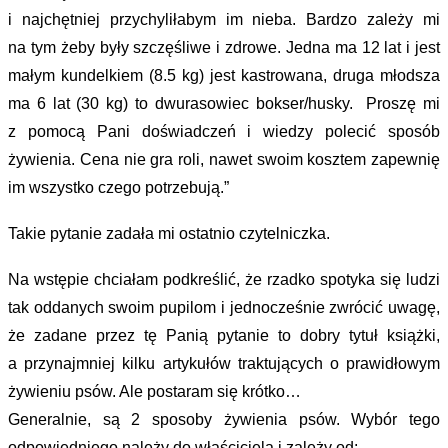
i najchętniej przychyliłabym im nieba. Bardzo zależy mi
na tym żeby były szczęśliwe i zdrowe. Jedna ma 12 lat i jest
małym kundelkiem (8.5 kg) jest kastrowana, druga młodsza
ma 6 lat (30 kg) to dwurasowiec bokser/husky. Proszę mi
z pomocą Pani doświadczeń i wiedzy polecić sposób
żywienia. Cena nie gra roli, nawet swoim kosztem zapewnię
im wszystko czego potrzebują.”
Takie pytanie zadała mi ostatnio czytelniczka.
Na wstępie chciałam podkreślić, że rzadko spotyka się ludzi
tak oddanych swoim pupilom i jednocześnie zwrócić uwagę,
że zadane przez tę Panią pytanie to dobry tytuł książki,
a przynajmniej kilku artykułów traktujących o prawidłowym
żywieniu psów. Ale postaram się krótko…
Generalnie, są 2 sposoby żywienia psów. Wybór tego
odpowiedniego należy do właściciela i zależy od: