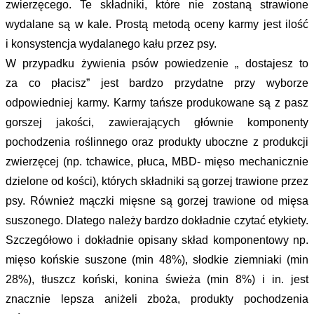
zwierzęcego. Te składniki, które nie zostaną strawione
wydalane są w kale. Prostą metodą oceny karmy jest ilość
i konsystencja wydalanego kału przez psy.
W przypadku żywienia psów powiedzenie „ dostajesz to
za co płacisz” jest bardzo przydatne przy wyborze
odpowiedniej karmy. Karmy tańsze produkowane są z pasz
gorszej jakości, zawierających głównie komponenty
pochodzenia roślinnego oraz produkty uboczne z produkcji
zwierzęcej (np. tchawice, płuca, MBD- mięso mechanicznie
dzielone od kości), których składniki są gorzej trawione przez
psy. Również mączki mięsne są gorzej trawione od mięsa
suszonego. Dlatego należy bardzo dokładnie czytać etykiety.
Szczegółowo i dokładnie opisany skład komponentowy np.
mięso końskie suszone (min 48%), słodkie ziemniaki (min
28%), tłuszcz koński, konina świeża (min 8%) i in. jest
znacznie lepsza aniżeli zboża, produkty pochodzenia