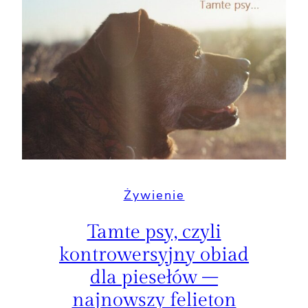
Żywienie
Tamte psy, czyli
kontrowersyjny obiad
dla piesełów –
najnowszy felieton